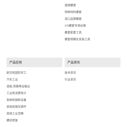
插销螺套
特种材料螺套
进口品牌螺套
STI螺套专用丝锥
螺套配套工具
螺套规模化安装工具
产品应用
产品资讯
航空和国防军工
技术资讯
汽车工业
行业资讯
造船,铁路等运输业
工业和消费电子
各种机械和设备
其他铝镁压铸件
其他工业范畴
螺纹修复