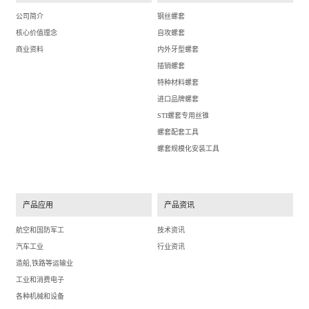
公司简介
钢丝螺套
核心价值理念
自攻螺套
商业资料
内外牙型螺套
插销螺套
特种材料螺套
进口品牌螺套
STI螺套专用丝锥
螺套配套工具
螺套规模化安装工具
产品应用
产品资讯
航空和国防军工
技术资讯
汽车工业
行业资讯
造船,铁路等运输业
工业和消费电子
各种机械和设备