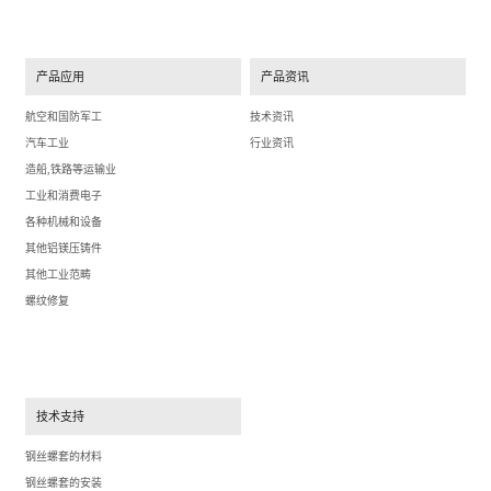
产品应用
产品资讯
航空和国防军工
技术资讯
汽车工业
行业资讯
造船,铁路等运输业
工业和消费电子
各种机械和设备
其他铝镁压铸件
其他工业范畴
螺纹修复
技术支持
钢丝螺套的材料
钢丝螺套的安装