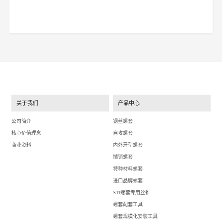
关于我们
产品中心
公司简介
钢丝螺套
核心价值理念
自攻螺套
商业资料
内外牙型螺套
插销螺套
特种材料螺套
进口品牌螺套
STI螺套专用丝锥
螺套配套工具
螺套规模化安装工具