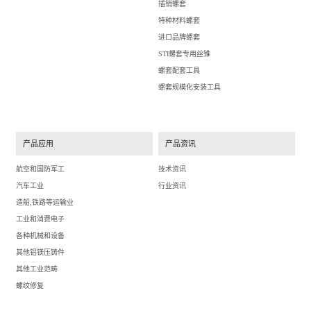
插销螺套
特种材料螺套
进口品牌螺套
STI螺套专用丝锥
螺套配套工具
螺套规模化安装工具
产品应用
产品资讯
航空和国防军工
技术资讯
汽车工业
行业资讯
造船,铁路等运输业
工业和消费电子
各种机械和设备
其他铝镁压铸件
其他工业范畴
螺纹修复